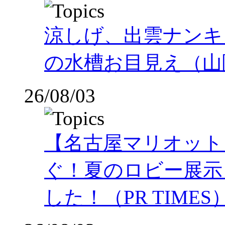
涼しげ、出雲ナンキ
の水槽お目見え（山
26/08/03
【名古屋マリオット
ぐ！夏のロビー展示
した！（PR TIMES