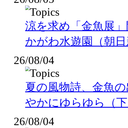
涼を求め「金魚展」
かがわ水遊園（朝日
26/08/04
夏の風物詩、金魚の
やかにゆらゆら（下
26/08/04