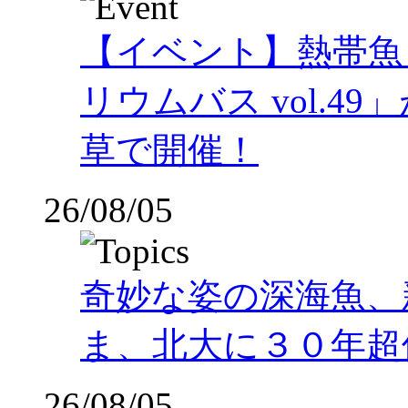
【イベント】熱帯魚
リウムバス vol.49」
草で開催！
26/08/05
奇妙な姿の深海魚、
ま、北大に３０年超
26/08/05