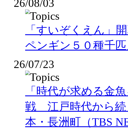
26/08/03
「すいぞくえん」開
ペンギン５０種千匹
26/07/23
「時代が求める金魚
戦 江戸時代から続
本・長洲町（TBS NE