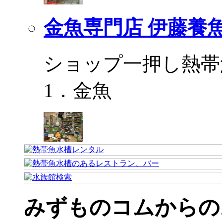
金魚専門店 伊藤養
ショップ一押し熱帯
1．金魚
みずものコムからの