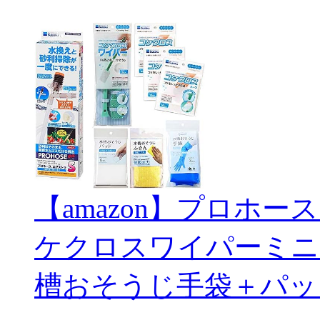
【amazon】プロホー
ケクロスワイパーミニ
槽おそうじ手袋＋パッ