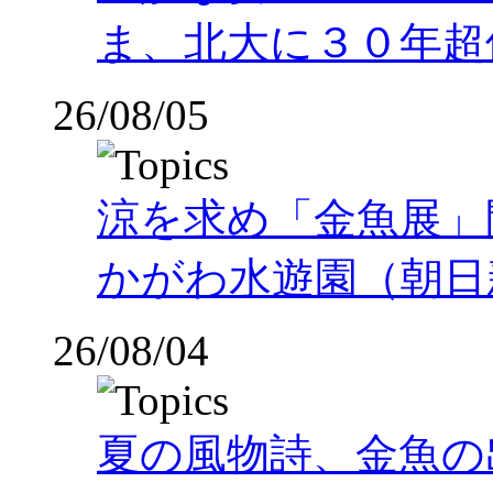
ま、北大に３０年超
26/08/05
涼を求め「金魚展」
かがわ水遊園（朝日
26/08/04
夏の風物詩、金魚の