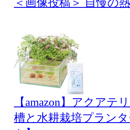
＜画像投稿＞ 自慢の
【amazon】アクアテ
槽と水耕栽培プランタ