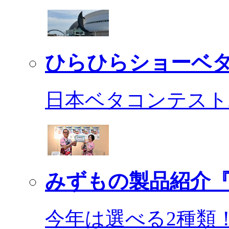
ひらひらショーベ
日本ベタコンテスト2
みずもの製品紹介『
今年は選べる2種類