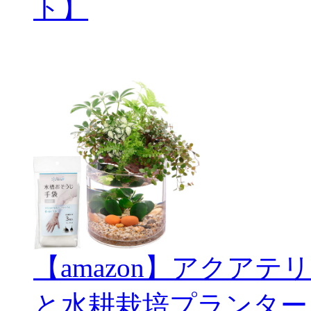
ト】
【amazon】アクアテリ
と水耕栽培プランター