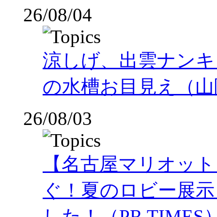
26/08/04
涼しげ、出雲ナンキ
の水槽お目見え（山
26/08/03
【名古屋マリオット
ぐ！夏のロビー展示
した！（PR TIMES