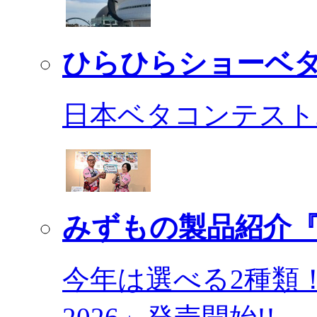
ひらひらショーベ
日本ベタコンテスト2
みずもの製品紹介『
今年は選べる2種類