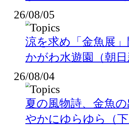
26/08/05
涼を求め「金魚展」
かがわ水遊園（朝日
26/08/04
夏の風物詩、金魚の
やかにゆらゆら（下