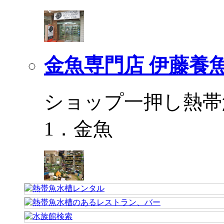
金魚専門店 伊藤養
ショップ一押し熱帯
1．金魚