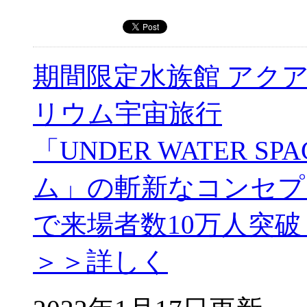
期間限定水族館 アク
リウム宇宙旅行
「UNDER WATER 
ム」の斬新なコンセプ
で来場者数10万人突破！
＞＞詳しく