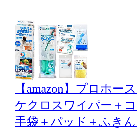
【amazon】プロホ
ケクロスワイパー＋コ
手袋＋パッド＋ふきん