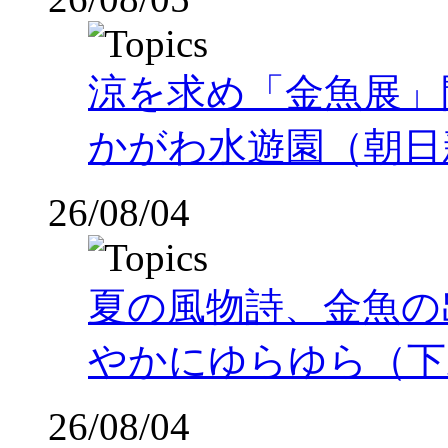
涼を求め「金魚展」
かがわ水遊園（朝日
26/08/04
夏の風物詩、金魚の
やかにゆらゆら（下
26/08/04