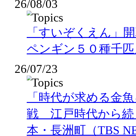
26/08/03
「すいぞくえん」開
ペンギン５０種千匹
26/07/23
「時代が求める金魚
戦 江戸時代から続
本・長洲町（TBS NE