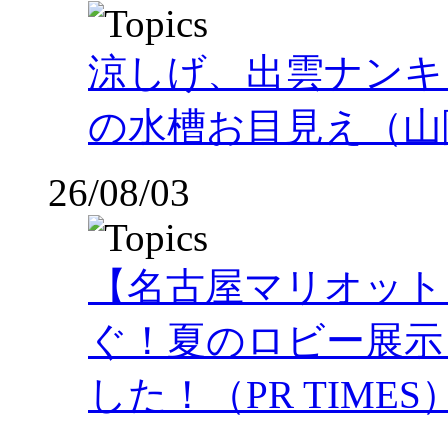
涼しげ、出雲ナンキ
の水槽お目見え（山
26/08/03
【名古屋マリオット
ぐ！夏のロビー展示
した！（PR TIMES