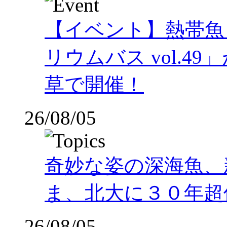
【イベント】熱帯魚
リウムバス vol.49」
草で開催！
26/08/05
奇妙な姿の深海魚、
ま、北大に３０年超
26/08/05