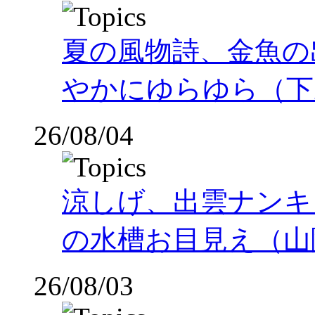
夏の風物詩、金魚の
やかにゆらゆら（下
26/08/04
涼しげ、出雲ナンキ
の水槽お目見え（山
26/08/03