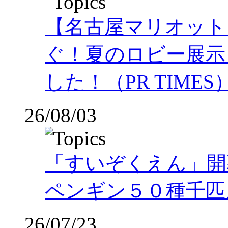
【名古屋マリオット
ぐ！夏のロビー展示
した！（PR TIMES
26/08/03
「すいぞくえん」開
ペンギン５０種千匹
26/07/23