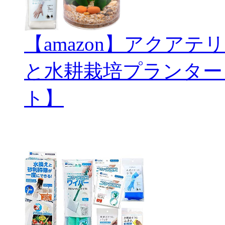
【amazon】アクアテリ
と水耕栽培プランター
ト】