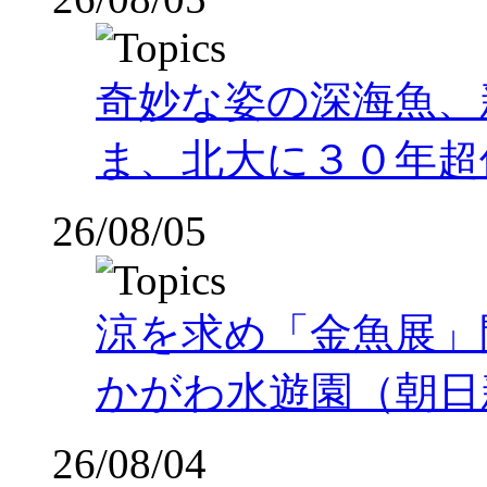
奇妙な姿の深海魚、
ま、北大に３０年超
26/08/05
涼を求め「金魚展」
かがわ水遊園（朝日
26/08/04