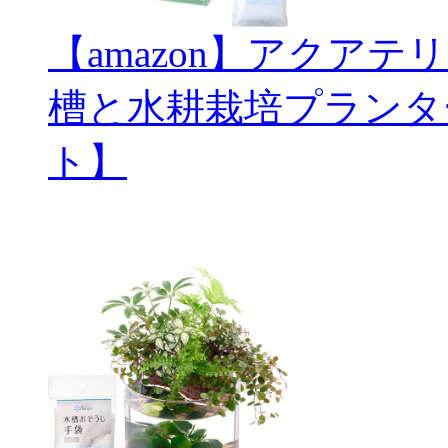
【amazon】アクアテ
槽と水耕栽培プランタ
ト】