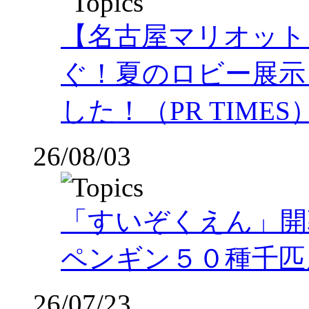
【名古屋マリオット
ぐ！夏のロビー展示
した！（PR TIMES
26/08/03
「すいぞくえん」開
ペンギン５０種千匹
26/07/23