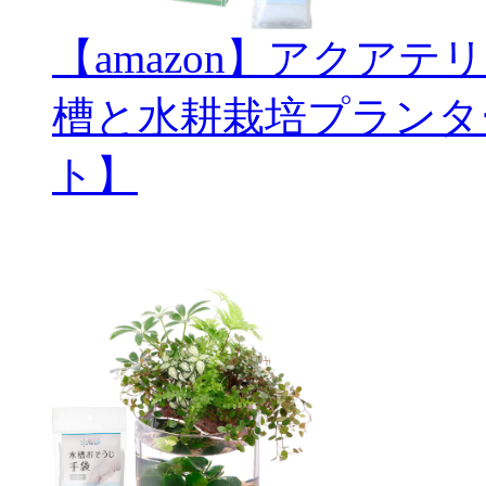
【amazon】アクアテ
槽と水耕栽培プランタ
ト】