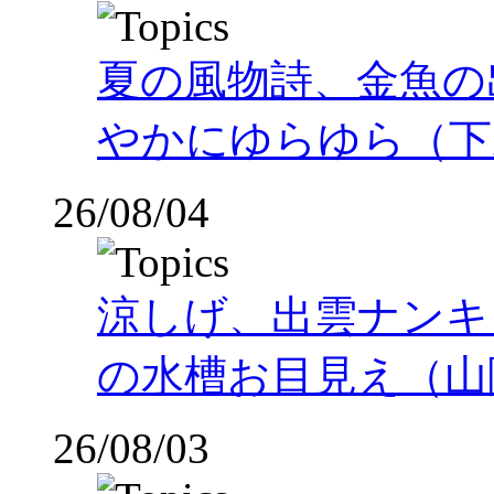
夏の風物詩、金魚の
やかにゆらゆら（下
26/08/04
涼しげ、出雲ナンキ
の水槽お目見え（山
26/08/03