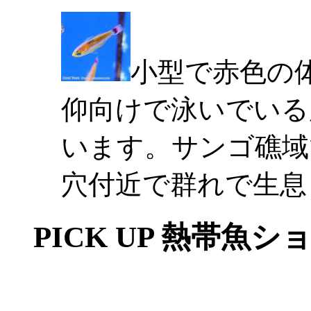
小型で赤色の
仰向けで泳いでいる
います。サンゴ礁域
穴付近で群れで生息
PICK UP 熱帯魚シ