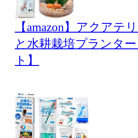
【amazon】アクアテリ
と水耕栽培プランター
ト】