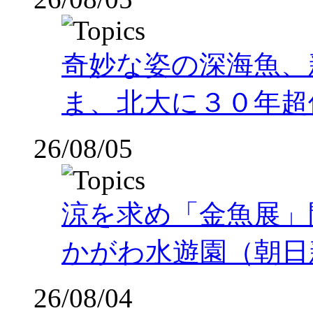
奇妙な姿の深海魚、
ま、北大に３０年超
26/08/05
涼を求め「金魚展」
かがわ水遊園（朝日
26/08/04