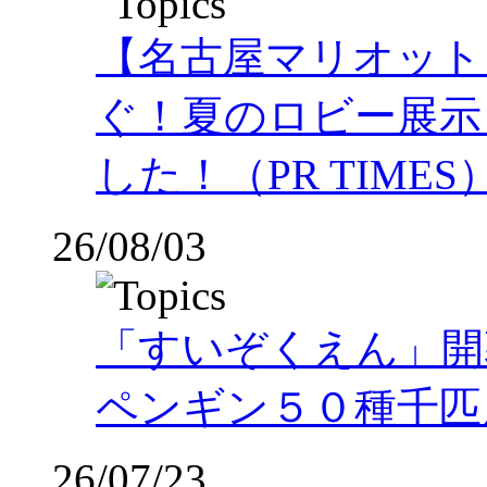
【名古屋マリオット
ぐ！夏のロビー展示
した！（PR TIMES
26/08/03
「すいぞくえん」開
ペンギン５０種千匹
26/07/23