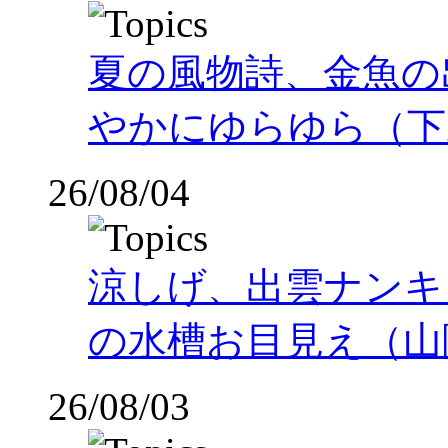
夏の風物詩、金魚の
やかにゆらゆら（下
26/08/04
涼しげ、出雲ナンキ
の水槽お目見え（山
26/08/03