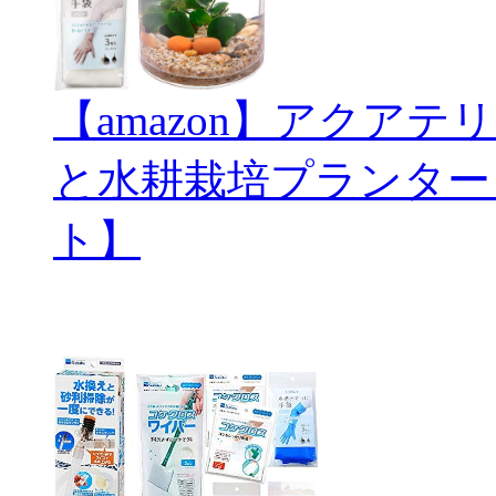
【amazon】アクアテリ
と水耕栽培プランター
ト】