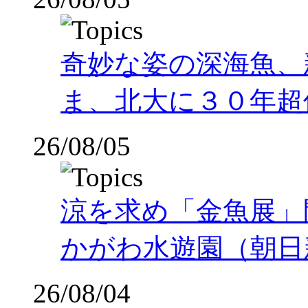
奇妙な姿の深海魚、
ま、北大に３０年超
26/08/05
涼を求め「金魚展」
かがわ水遊園（朝日
26/08/04