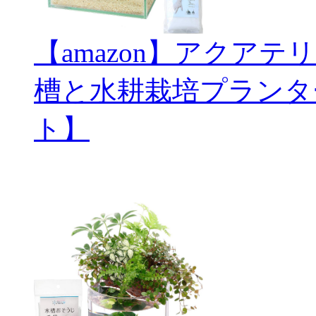
【amazon】アクアテ
槽と水耕栽培プランタ
ト】