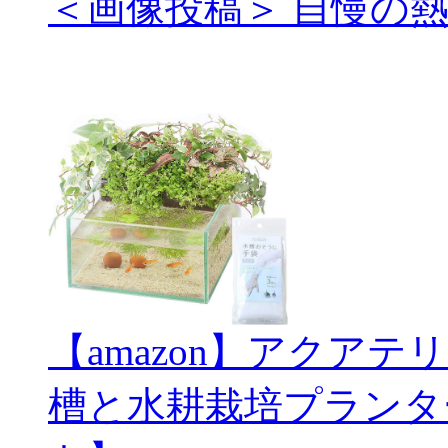
＜画像投稿＞ 自慢の
【amazon】アクアテ
槽と水耕栽培プランタ