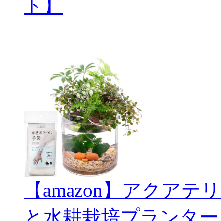
ト】
【amazon】アクアテリ
と水耕栽培プランター