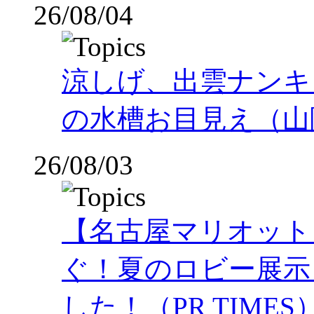
26/08/04
涼しげ、出雲ナンキ
の水槽お目見え（山
26/08/03
【名古屋マリオット
ぐ！夏のロビー展示
した！（PR TIMES