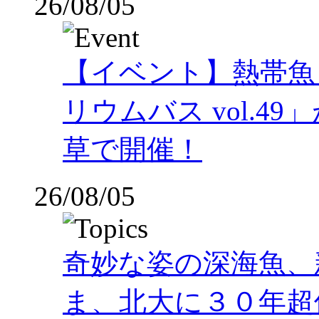
26/08/05
【イベント】熱帯魚
リウムバス vol.49」
草で開催！
26/08/05
奇妙な姿の深海魚、
ま、北大に３０年超