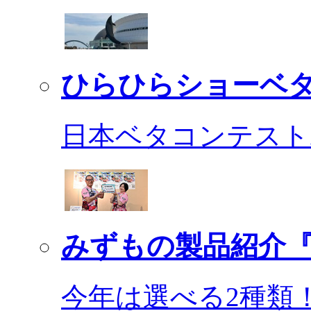
ひらひらショーベ
日本ベタコンテスト2
みずもの製品紹介『
今年は選べる2種類