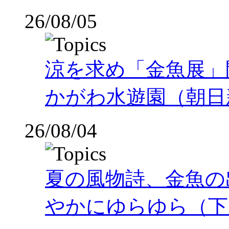
26/08/05
涼を求め「金魚展」
かがわ水遊園（朝日
26/08/04
夏の風物詩、金魚の
やかにゆらゆら（下