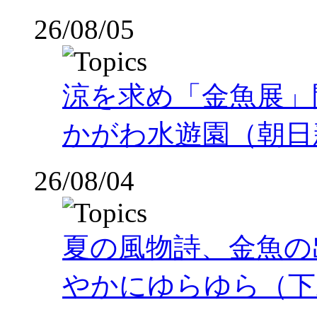
26/08/05
涼を求め「金魚展」
かがわ水遊園（朝日
26/08/04
夏の風物詩、金魚の
やかにゆらゆら（下