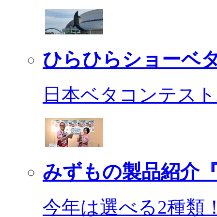
ひらひらショーベ
日本ベタコンテスト2
みずもの製品紹介『
今年は選べる2種類