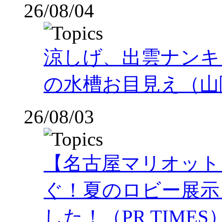
26/08/04
涼しげ、出雲ナンキ
の水槽お目見え（山
26/08/03
【名古屋マリオット
ぐ！夏のロビー展示
した！（PR TIMES