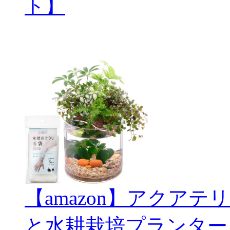
ト】
【amazon】アクアテリ
と水耕栽培プランター