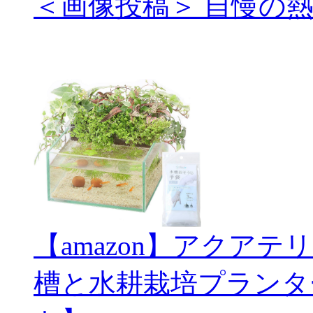
＜画像投稿＞ 自慢の
【amazon】アクアテ
槽と水耕栽培プランタ