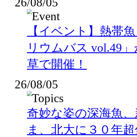
26/08/05
【イベント】熱帯魚
リウムバス vol.49」
草で開催！
26/08/05
奇妙な姿の深海魚、
ま、北大に３０年超