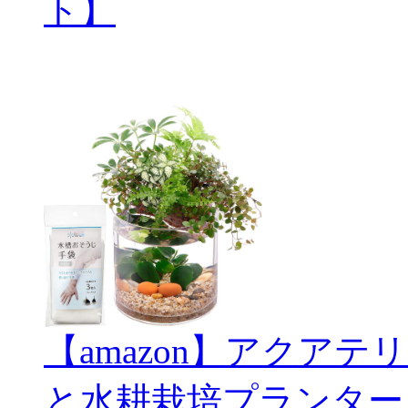
ト】
【amazon】アクアテリ
と水耕栽培プランター