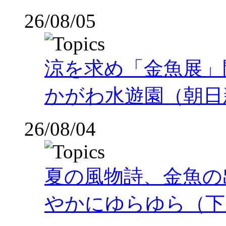
26/08/05
涼を求め「金魚展」
かがわ水遊園（朝日
26/08/04
夏の風物詩、金魚の
やかにゆらゆら（下