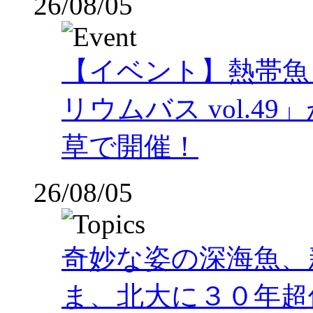
26/08/05
【イベント】熱帯魚
リウムバス vol.49」
草で開催！
26/08/05
奇妙な姿の深海魚、
ま、北大に３０年超