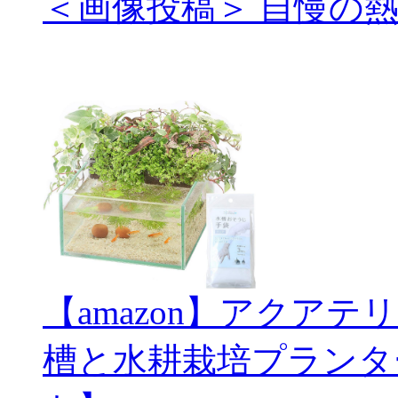
＜画像投稿＞ 自慢の
【amazon】アクアテ
槽と水耕栽培プランタ