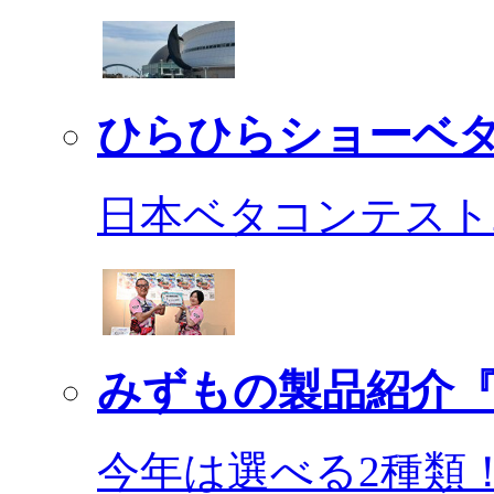
ひらひらショーベ
日本ベタコンテスト2
みずもの製品紹介『
今年は選べる2種類