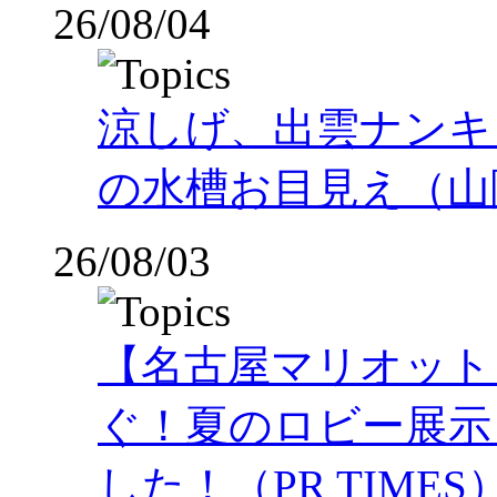
26/08/04
涼しげ、出雲ナンキ
の水槽お目見え（山
26/08/03
【名古屋マリオット
ぐ！夏のロビー展示
した！（PR TIMES