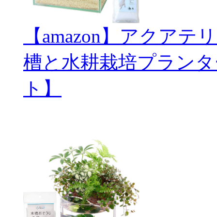
【amazon】アクアテ
槽と水耕栽培プランタ
ト】