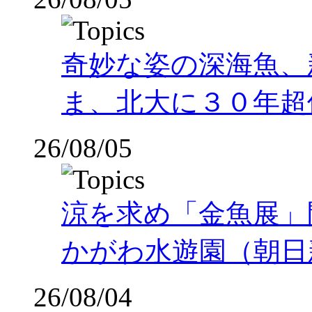
奇妙な姿の深海魚、
ま、北大に３０年超
26/08/05
涼を求め「金魚展」
かがわ水遊園（朝日
26/08/04