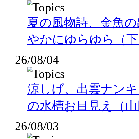
夏の風物詩、金魚の
やかにゆらゆら（下
26/08/04
涼しげ、出雲ナンキ
の水槽お目見え（山
26/08/03