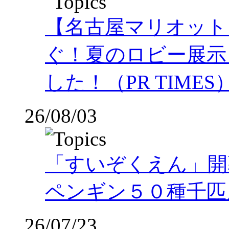
【名古屋マリオット
ぐ！夏のロビー展示
した！（PR TIMES
26/08/03
「すいぞくえん」開
ペンギン５０種千匹
26/07/23