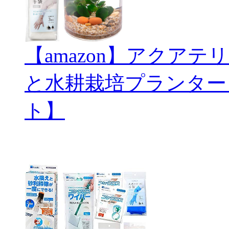
【amazon】アクアテリ
と水耕栽培プランター
ト】