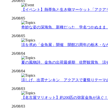
26/08/05
【イベント】熱帯魚と生き物マーケット「アクアリウムバス
26/08/05
奇妙な姿の深海魚、新種だった 学名つかぬまま
26/08/05
涼を求め「金魚展」開催 開館25周年の栃木・な
26/08/04
夏の風物詩、金魚の出荷最盛期 佐野観賞魚 涼
26/08/04
涼しげ、出雲ナンキン アクアスで夏祭りテーマ
26/08/03
【名古屋マリオット】約200匹の弥富金魚が泳ぐ！夏
26/08/03