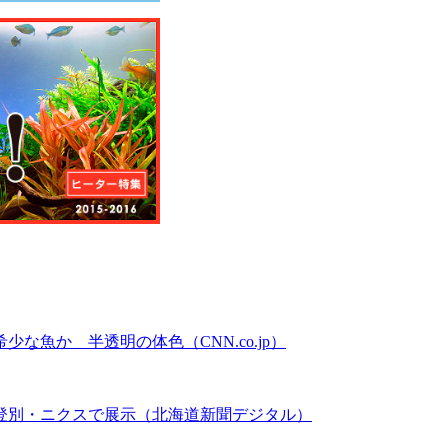
魚か 半透明の体色（CNN.co.jp）
登別・ニクスで展示（北海道新聞デジタル）