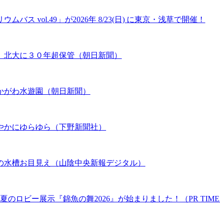
 vol.49」が2026年 8/23(日) に東京・浅草で開催！
、北大に３０年超保管（朝日新聞）
かがわ水遊園（朝日新聞）
やかにゆらゆら（下野新聞社）
の水槽お目見え（山陰中央新報デジタル）
のロビー展示『錦魚の舞2026』が始まりました！（PR TIME