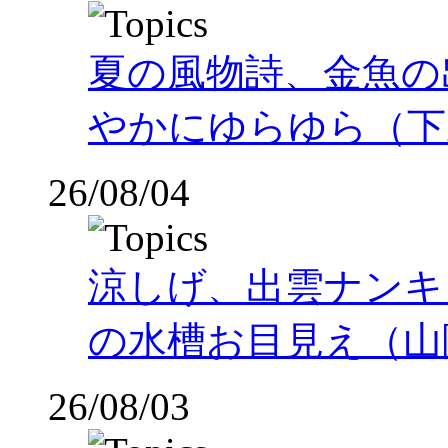
夏の風物詩、金魚の
やかにゆらゆら（下
26/08/04
涼しげ、出雲ナンキ
の水槽お目見え（山
26/08/03