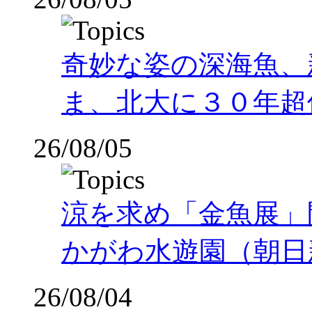
奇妙な姿の深海魚、
ま、北大に３０年超
26/08/05
涼を求め「金魚展」
かがわ水遊園（朝日
26/08/04