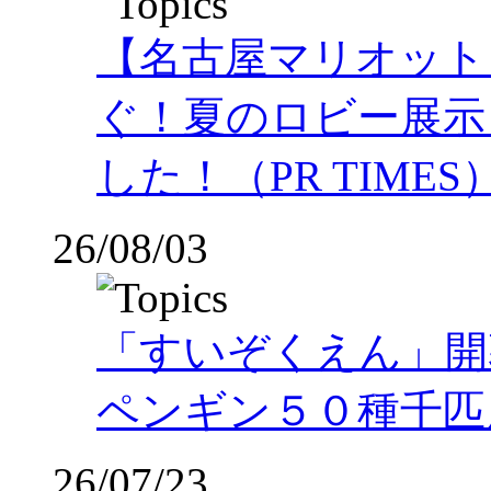
【名古屋マリオット
ぐ！夏のロビー展示
した！（PR TIMES
26/08/03
「すいぞくえん」開
ペンギン５０種千匹
26/07/23