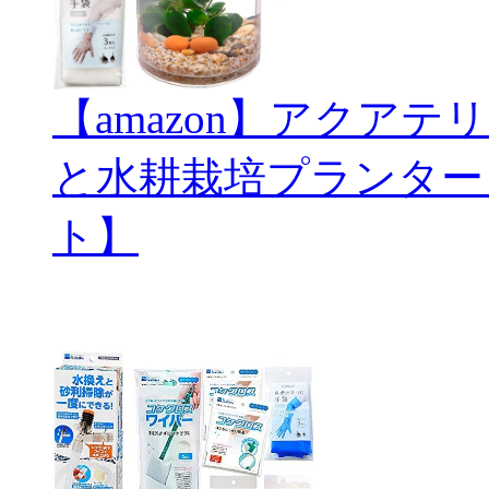
【amazon】アクアテリ
と水耕栽培プランター
ト】