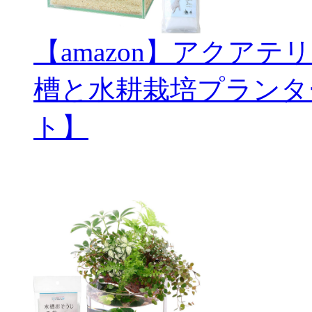
【amazon】アクアテ
槽と水耕栽培プランタ
ト】