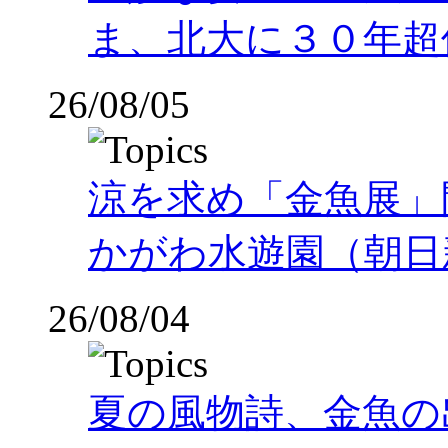
ま、北大に３０年超
26/08/05
涼を求め「金魚展」
かがわ水遊園（朝日
26/08/04
夏の風物詩、金魚の