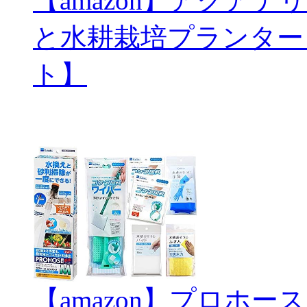
【amazon】アクアテリ
と水耕栽培プランター
ト】
【amazon】プロホ