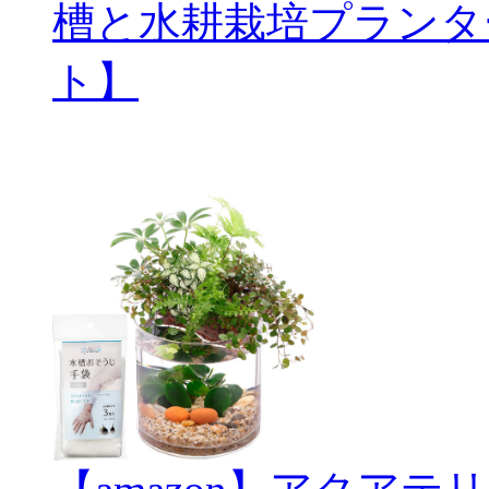
槽と水耕栽培プランタ
ト】