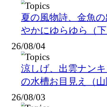
夏の風物詩、金魚の
やかにゆらゆら（下
26/08/04
涼しげ、出雲ナンキ
の水槽お目見え（山
26/08/03