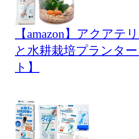
【amazon】アクアテリ
と水耕栽培プランター
ト】