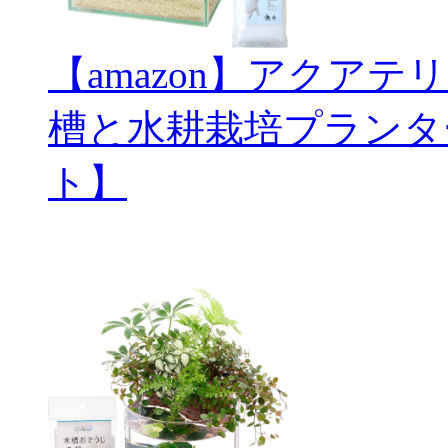
【amazon】アクアテ
槽と水耕栽培プランタ
ト】