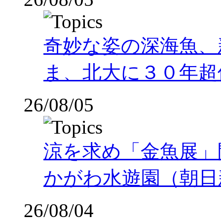
奇妙な姿の深海魚、
ま、北大に３０年超
26/08/05
涼を求め「金魚展」
かがわ水遊園（朝日
26/08/04