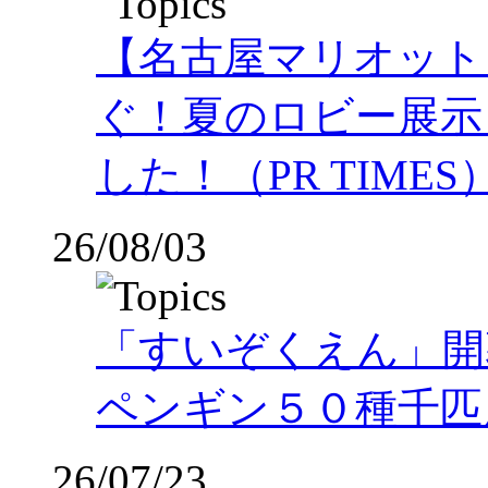
【名古屋マリオット
ぐ！夏のロビー展示
した！（PR TIMES
26/08/03
「すいぞくえん」開
ペンギン５０種千匹
26/07/23