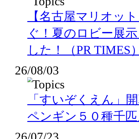
【名古屋マリオット
ぐ！夏のロビー展示
した！（PR TIMES
26/08/03
「すいぞくえん」開
ペンギン５０種千匹
26/07/23