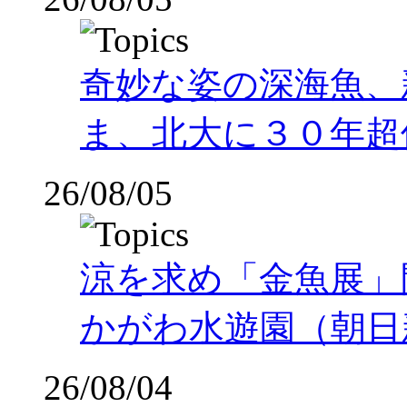
奇妙な姿の深海魚、
ま、北大に３０年超
26/08/05
涼を求め「金魚展」
かがわ水遊園（朝日
26/08/04