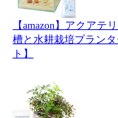
【amazon】アクアテ
槽と水耕栽培プランタ
ト】