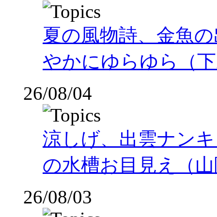
夏の風物詩、金魚の
やかにゆらゆら（下
26/08/04
涼しげ、出雲ナンキ
の水槽お目見え（山
26/08/03