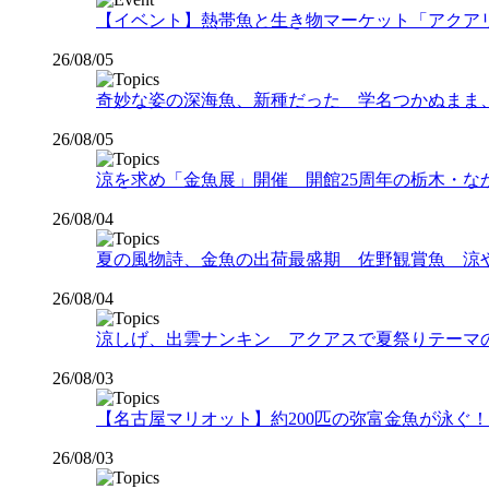
【イベント】熱帯魚と生き物マーケット「アクアリウムバス
26/08/05
奇妙な姿の深海魚、新種だった 学名つかぬまま
26/08/05
涼を求め「金魚展」開催 開館25周年の栃木・な
26/08/04
夏の風物詩、金魚の出荷最盛期 佐野観賞魚 涼
26/08/04
涼しげ、出雲ナンキン アクアスで夏祭りテーマ
26/08/03
【名古屋マリオット】約200匹の弥富金魚が泳ぐ！夏
26/08/03