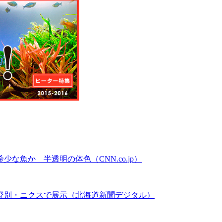
魚か 半透明の体色（CNN.co.jp）
登別・ニクスで展示（北海道新聞デジタル）