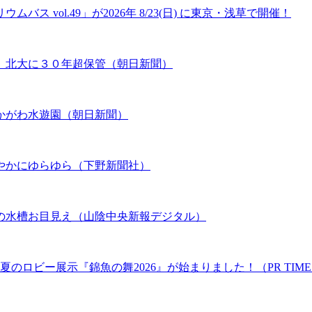
 vol.49」が2026年 8/23(日) に東京・浅草で開催！
、北大に３０年超保管（朝日新聞）
かがわ水遊園（朝日新聞）
やかにゆらゆら（下野新聞社）
の水槽お目見え（山陰中央新報デジタル）
のロビー展示『錦魚の舞2026』が始まりました！（PR TIME