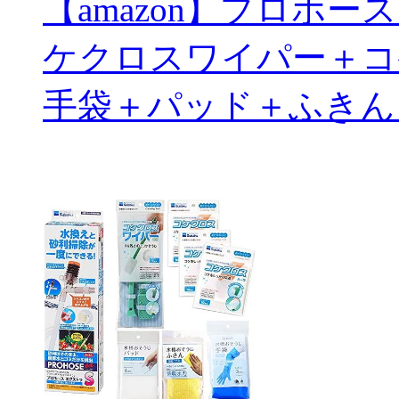
【amazon】プロホ
ケクロスワイパー＋コ
手袋＋パッド＋ふきん