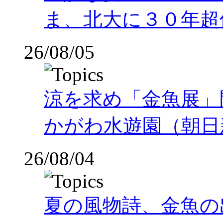
ま、北大に３０年超
26/08/05
涼を求め「金魚展」
かがわ水遊園（朝日
26/08/04
夏の風物詩、金魚の