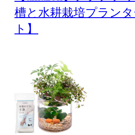
槽と水耕栽培プランタ
ト】