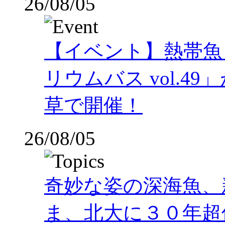
26/08/05
【イベント】熱帯魚
リウムバス vol.49」
草で開催！
26/08/05
奇妙な姿の深海魚、
ま、北大に３０年超