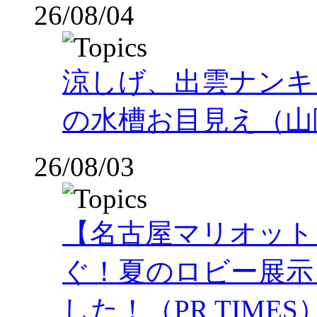
26/08/04
涼しげ、出雲ナンキ
の水槽お目見え（山
26/08/03
【名古屋マリオット
ぐ！夏のロビー展示
した！（PR TIMES