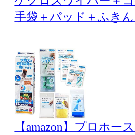
ケクロスワイパー＋コ
手袋＋パッド＋ふきん
【amazon】プロホー