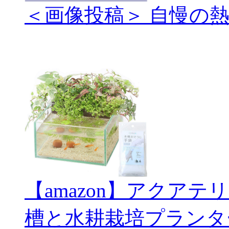
＜画像投稿＞ 自慢の
【amazon】アクアテ
槽と水耕栽培プランタ