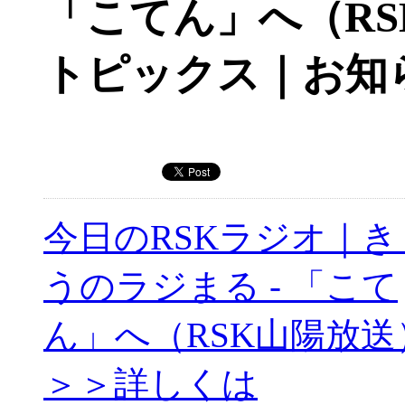
「こてん」へ（RS
トピックス｜お知
今日のRSKラジオ｜き
うのラジまる - 「こて
ん」へ（RSK山陽放送
＞＞詳しくは