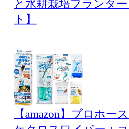
と水耕栽培プランター
ト】
【amazon】プロホ