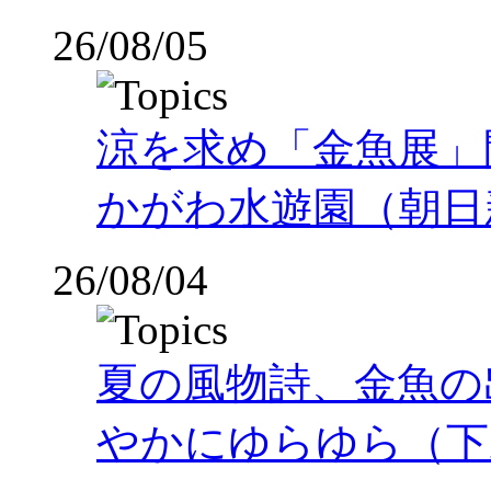
26/08/05
涼を求め「金魚展」
かがわ水遊園（朝日
26/08/04
夏の風物詩、金魚の
やかにゆらゆら（下