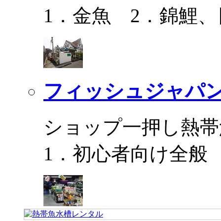
1．金魚 2．錦鯉
フィッシュジャパ
ショップ一押し熱帯
1．初心者向け全般