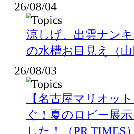
26/08/04
涼しげ、出雲ナンキ
の水槽お目見え（山
26/08/03
【名古屋マリオット
ぐ！夏のロビー展示
した！（PR TIMES