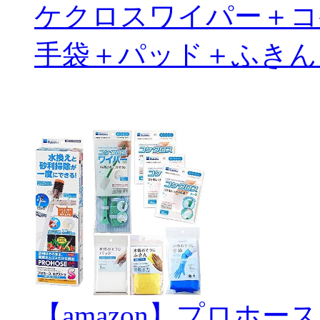
ケクロスワイパー＋コ
手袋＋パッド＋ふきん
【amazon】プロホー