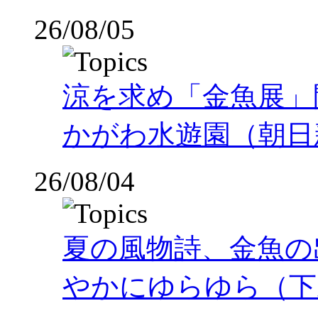
26/08/05
涼を求め「金魚展」
かがわ水遊園（朝日
26/08/04
夏の風物詩、金魚の
やかにゆらゆら（下