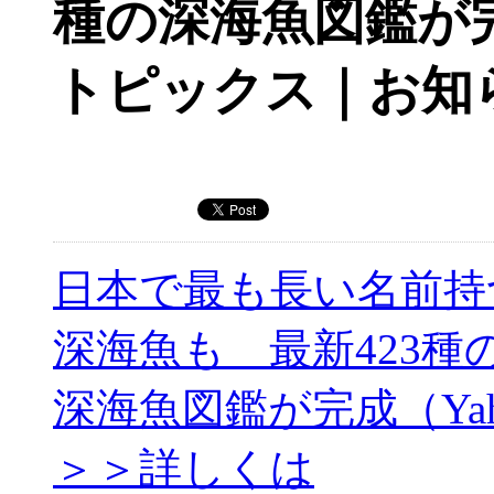
種の深海魚図鑑が完
トピックス｜お知
日本で最も長い名前持
深海魚も 最新423種
深海魚図鑑が完成（Yah
＞＞詳しくは