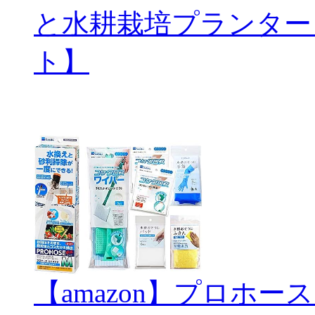
と水耕栽培プランター
ト】
【amazon】プロホ