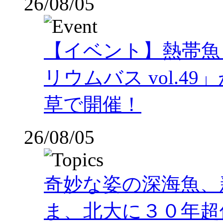
26/08/05
【イベント】熱帯魚
リウムバス vol.49」
草で開催！
26/08/05
奇妙な姿の深海魚、
ま、北大に３０年超