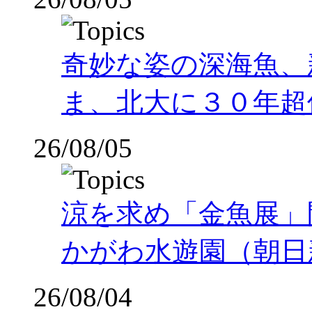
奇妙な姿の深海魚、
ま、北大に３０年超
26/08/05
涼を求め「金魚展」
かがわ水遊園（朝日
26/08/04