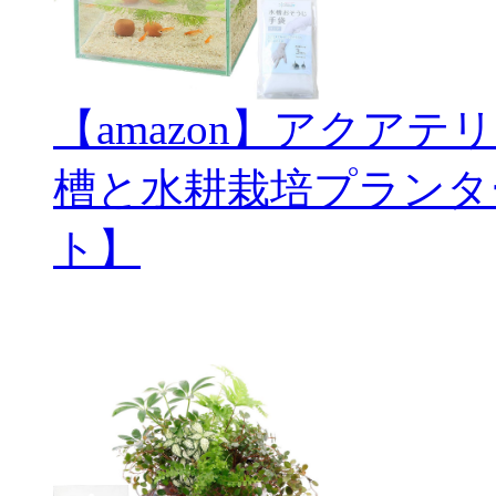
【amazon】アクアテ
槽と水耕栽培プランタ
ト】