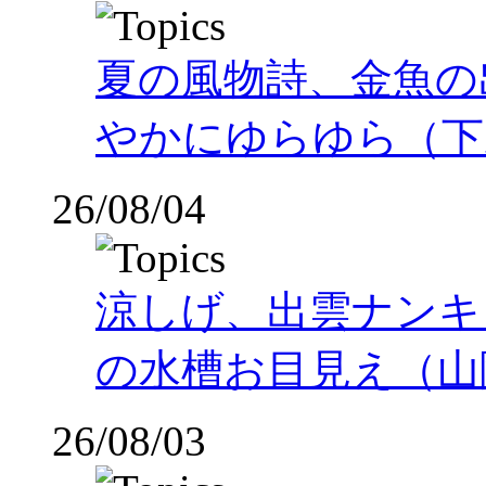
夏の風物詩、金魚の
やかにゆらゆら（下
26/08/04
涼しげ、出雲ナンキ
の水槽お目見え（山
26/08/03