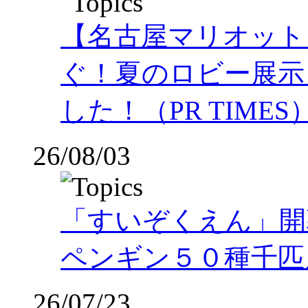
【名古屋マリオット
ぐ！夏のロビー展示
した！（PR TIMES
26/08/03
「すいぞくえん」開
ペンギン５０種千匹
26/07/23