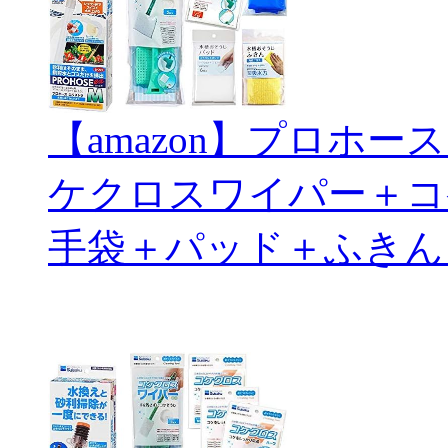
【amazon】プロホ
ケクロスワイパー＋コ
手袋＋パッド＋ふきん