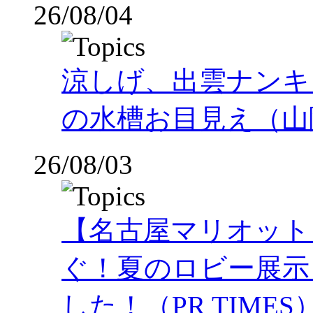
26/08/04
涼しげ、出雲ナンキ
の水槽お目見え（山
26/08/03
【名古屋マリオット
ぐ！夏のロビー展示
した！（PR TIMES