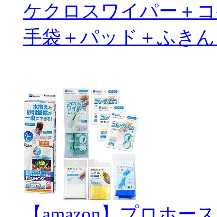
ケクロスワイパー＋コ
手袋＋パッド＋ふきん
【amazon】プロホー