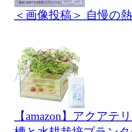
＜画像投稿＞ 自慢の
【amazon】アクアテ
槽と水耕栽培プランタ