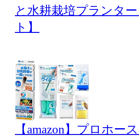
と水耕栽培プランター
ト】
【amazon】プロホ