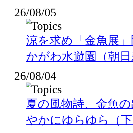
26/08/05
涼を求め「金魚展」
かがわ水遊園（朝日
26/08/04
夏の風物詩、金魚の
やかにゆらゆら（下