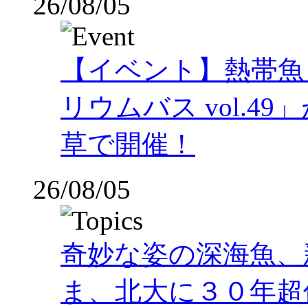
26/08/05
【イベント】熱帯魚
リウムバス vol.49」
草で開催！
26/08/05
奇妙な姿の深海魚、
ま、北大に３０年超