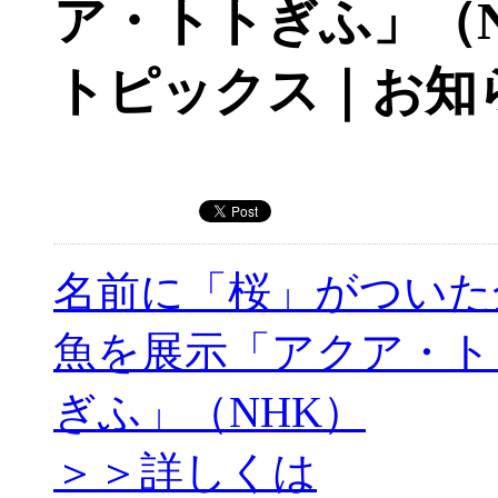
ア・トトぎふ」（
トピックス｜お知
名前に「桜」がついた
魚を展示「アクア・ト
ぎふ」（NHK）
＞＞詳しくは