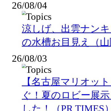
26/08/04
涼しげ、出雲ナンキ
の水槽お目見え（山
26/08/03
【名古屋マリオット
ぐ！夏のロビー展示
した！（PR TIMES