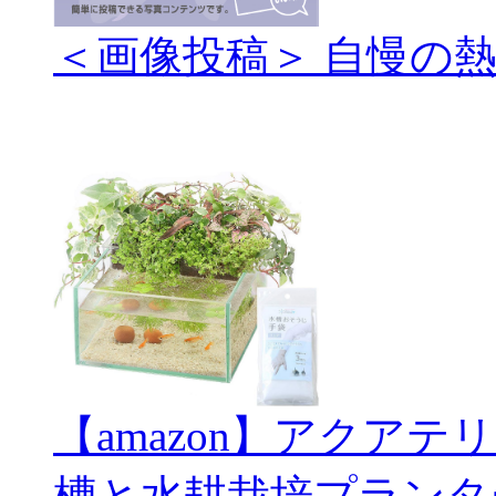
＜画像投稿＞ 自慢の
【amazon】アクアテ
槽と水耕栽培プランタ