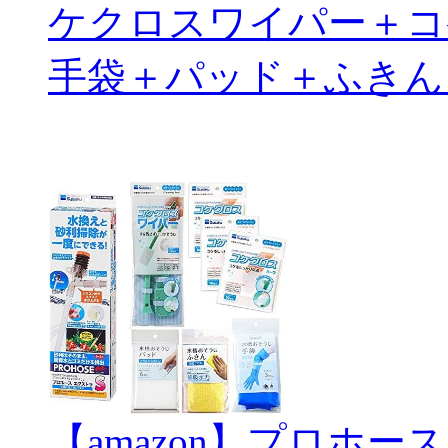
ケクロスワイパー＋コ
手袋＋パッド＋ふきん
【amazon】プロホー