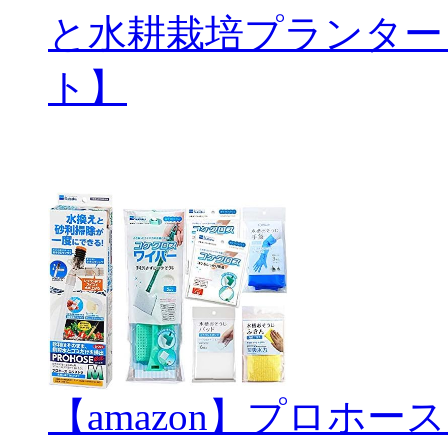
と水耕栽培プランター
ト】
【amazon】プロホ