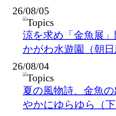
26/08/05
涼を求め「金魚展」
かがわ水遊園（朝日
26/08/04
夏の風物詩、金魚の
やかにゆらゆら（下