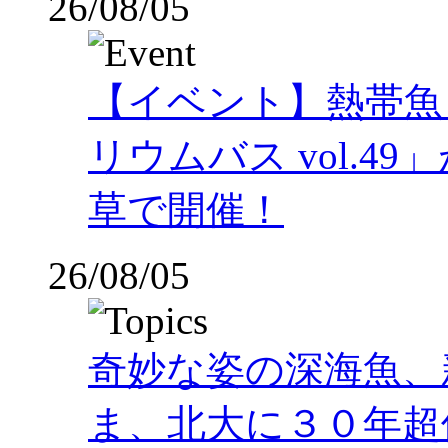
26/08/05
【イベント】熱帯魚
リウムバス vol.49」
草で開催！
26/08/05
奇妙な姿の深海魚、
ま、北大に３０年超