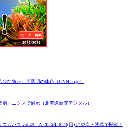
魚か 半透明の体色（CNN.co.jp）
登別・ニクスで展示（北海道新聞デジタル）
 vol.49」が2026年 8/23(日) に東京・浅草で開催！