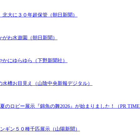
、北大に３０年超保管（朝日新聞）
かがわ水遊園（朝日新聞）
やかにゆらゆら（下野新聞社）
の水槽お目見え（山陰中央新報デジタル）
のロビー展示『錦魚の舞2026』が始まりました！（PR TIME
ペンギン５０種千匹展示（山陽新聞）