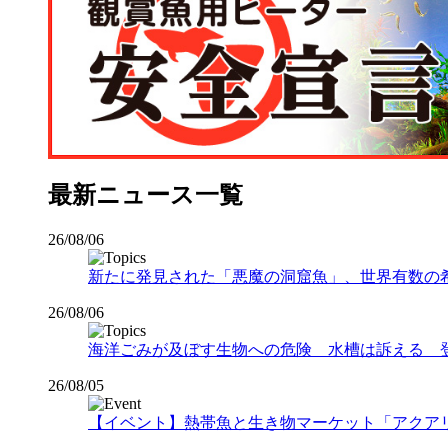
最新ニュース一覧
26/08/06
新たに発見された「悪魔の洞窟魚」、世界有数の希少な
26/08/06
海洋ごみが及ぼす生物への危険 水槽は訴える 
26/08/05
【イベント】熱帯魚と生き物マーケット「アクアリウムバス