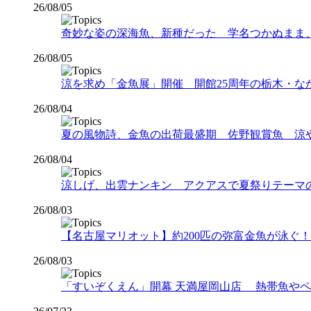
26/08/05
奇妙な姿の深海魚、新種だった 学名つかぬまま
26/08/05
涼を求め「金魚展」開催 開館25周年の栃木・な
26/08/04
夏の風物詩、金魚の出荷最盛期 佐野観賞魚 涼
26/08/04
涼しげ、出雲ナンキン アクアスで夏祭りテーマ
26/08/03
【名古屋マリオット】約200匹の弥富金魚が泳ぐ！夏
26/08/03
「すいぞくえん」開幕 天満屋岡山店 熱帯魚や