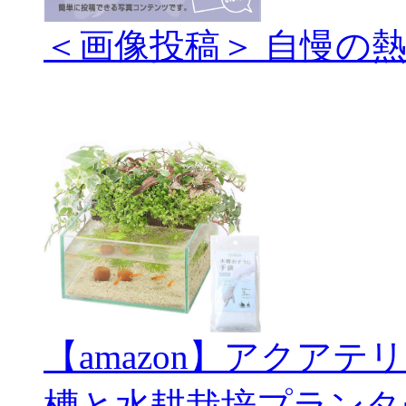
＜画像投稿＞ 自慢の
【amazon】アクアテ
槽と水耕栽培プランタ