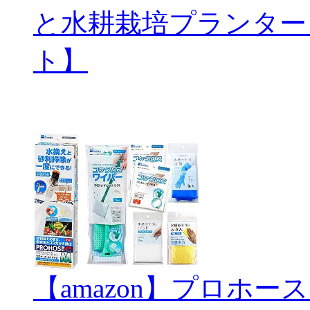
と水耕栽培プランター
ト】
【amazon】プロホ