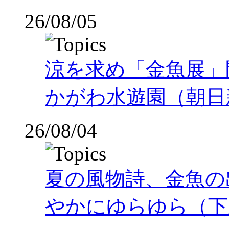
26/08/05
涼を求め「金魚展」
かがわ水遊園（朝日
26/08/04
夏の風物詩、金魚の
やかにゆらゆら（下