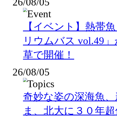
26/08/05
【イベント】熱帯魚
リウムバス vol.49」
草で開催！
26/08/05
奇妙な姿の深海魚、
ま、北大に３０年超