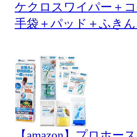
ケクロスワイパー＋コ
手袋＋パッド＋ふきん
【amazon】プロホー