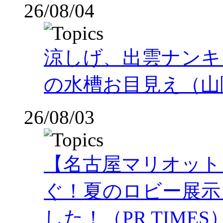
26/08/04
涼しげ、出雲ナンキ
の水槽お目見え（山
26/08/03
【名古屋マリオット
ぐ！夏のロビー展示
した！（PR TIMES