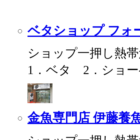
ベタショップ フォ
ショップ一押し熱帯
1．ベタ 2．ショ
金魚専門店 伊藤養