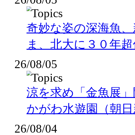
奇妙な姿の深海魚、
ま、北大に３０年超
26/08/05
涼を求め「金魚展」
かがわ水遊園（朝日
26/08/04