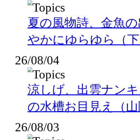
夏の風物詩、金魚の
やかにゆらゆら（下
26/08/04
涼しげ、出雲ナンキ
の水槽お目見え（山
26/08/03