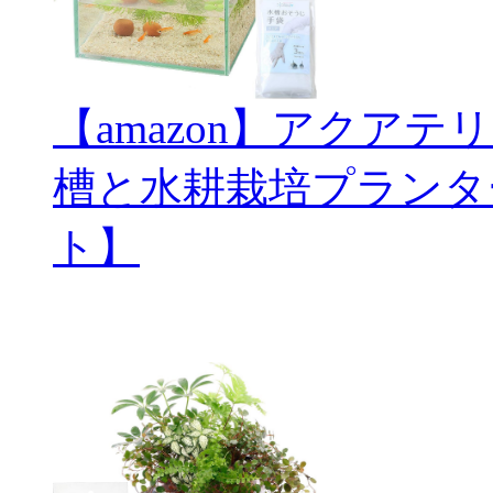
【amazon】アクアテ
槽と水耕栽培プランタ
ト】