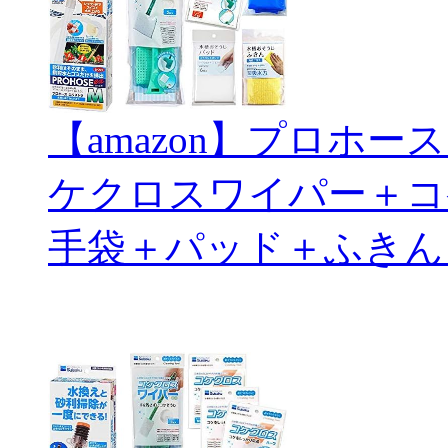
【amazon】プロホ
ケクロスワイパー＋コ
手袋＋パッド＋ふきん