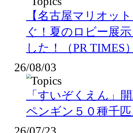
【名古屋マリオット
ぐ！夏のロビー展示
した！（PR TIMES
26/08/03
「すいぞくえん」開
ペンギン５０種千匹
26/07/23