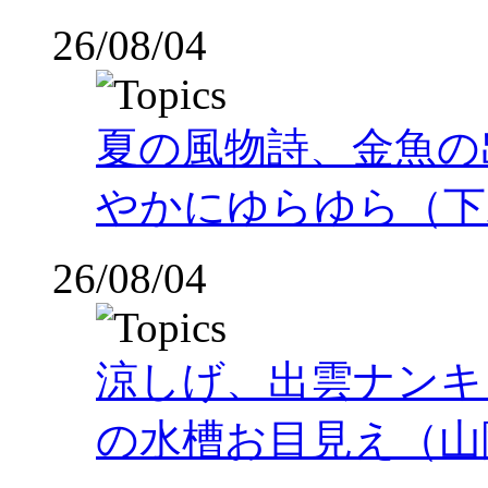
26/08/04
夏の風物詩、金魚の
やかにゆらゆら（下
26/08/04
涼しげ、出雲ナンキ
の水槽お目見え（山