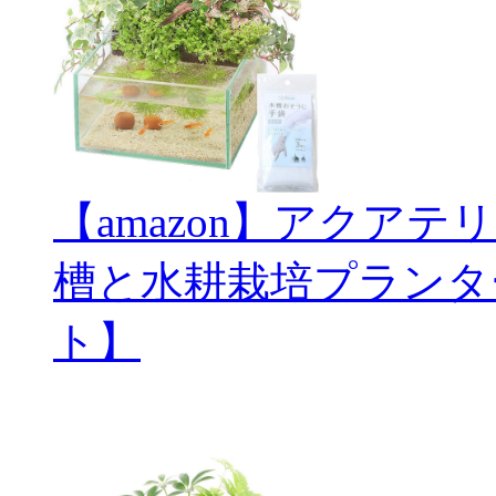
【amazon】アクアテ
槽と水耕栽培プランタ
ト】