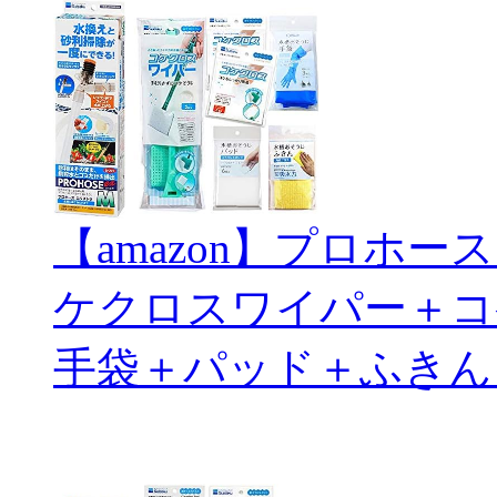
【amazon】プロホ
ケクロスワイパー＋コ
手袋＋パッド＋ふきん