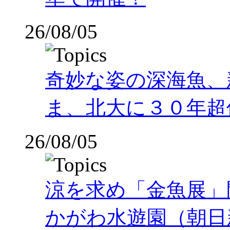
26/08/05
奇妙な姿の深海魚、
ま、北大に３０年超
26/08/05
涼を求め「金魚展」
かがわ水遊園（朝日