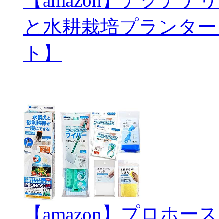
【amazon】アクアテリ
と水耕栽培プランター
ト】
【amazon】プロホ