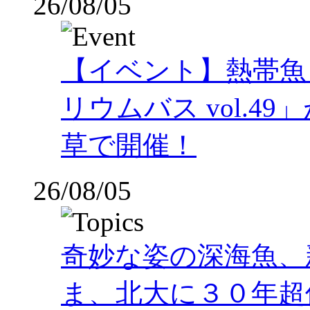
26/08/05
【イベント】熱帯魚
リウムバス vol.49」
草で開催！
26/08/05
奇妙な姿の深海魚、
ま、北大に３０年超