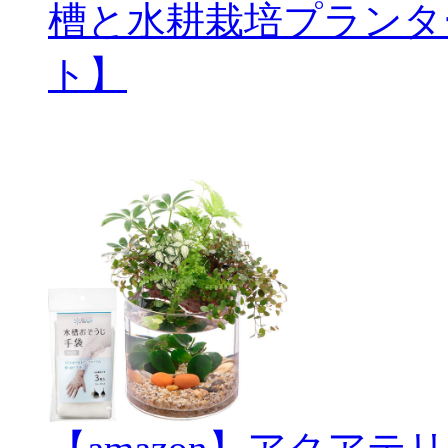
槽と水耕栽培プランタ
ト】