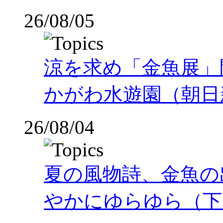
26/08/05
涼を求め「金魚展」
かがわ水遊園（朝日
26/08/04
夏の風物詩、金魚の
やかにゆらゆら（下