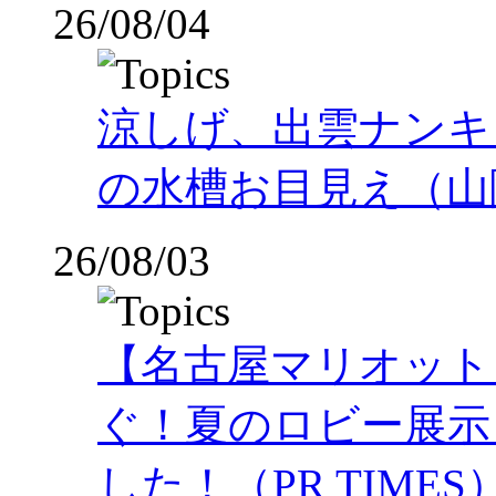
26/08/04
涼しげ、出雲ナンキ
の水槽お目見え（山
26/08/03
【名古屋マリオット
ぐ！夏のロビー展示
した！（PR TIMES