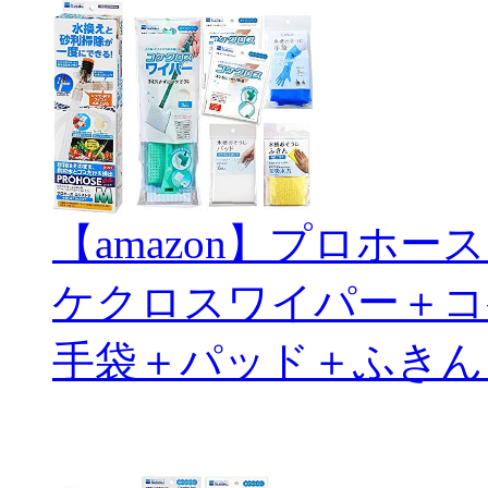
【amazon】プロホ
ケクロスワイパー＋コ
手袋＋パッド＋ふきん