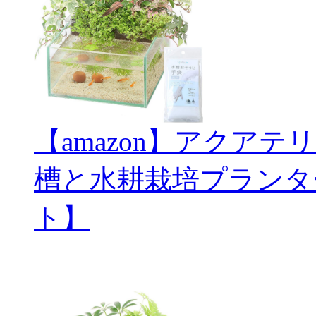
【amazon】アクアテ
槽と水耕栽培プランタ
ト】