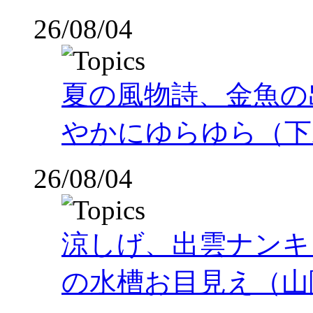
26/08/04
夏の風物詩、金魚の
やかにゆらゆら（下
26/08/04
涼しげ、出雲ナンキ
の水槽お目見え（山