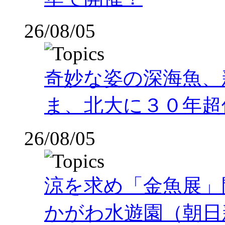
26/08/05
奇妙な姿の深海魚、
ま、北大に３０年超
26/08/05
涼を求め「金魚展」
かがわ水遊園（朝日