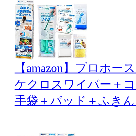
【amazon】プロホ
ケクロスワイパー＋コ
手袋＋パッド＋ふきん