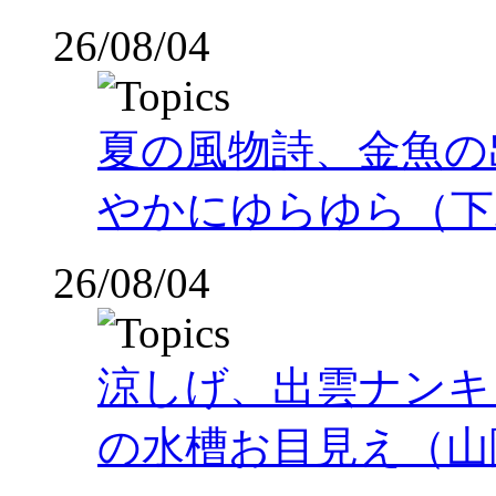
26/08/04
夏の風物詩、金魚の
やかにゆらゆら（下
26/08/04
涼しげ、出雲ナンキ
の水槽お目見え（山