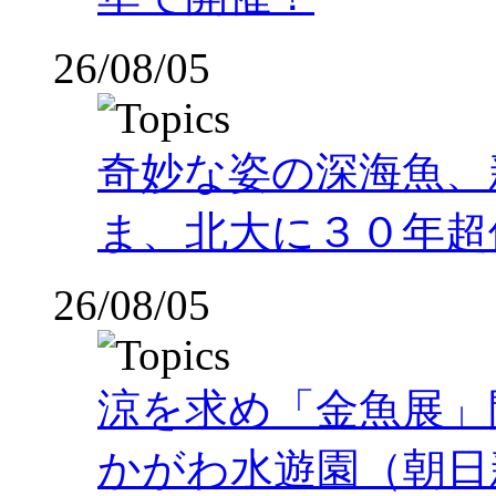
26/08/05
奇妙な姿の深海魚、
ま、北大に３０年超
26/08/05
涼を求め「金魚展」
かがわ水遊園（朝日