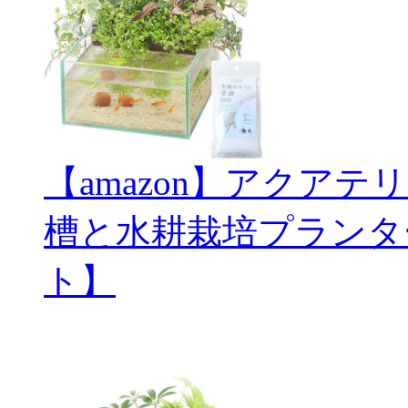
【amazon】アクアテ
槽と水耕栽培プランタ
ト】