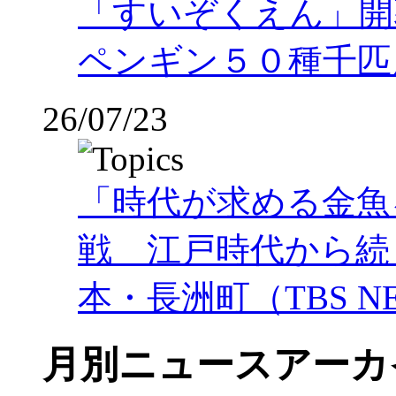
「すいぞくえん」開
ペンギン５０種千匹
26/07/23
「時代が求める金魚
戦 江戸時代から続
本・長洲町（TBS NE
月別ニュースアーカ