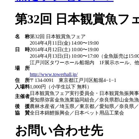
第32回 日本観賞魚フ
名 称
第32回 日本観賞魚フェア
2014年4月11日(金) 14:00〜19:00
日 時
2014年4月12日(土) 10:00〜19:00
2014年4月13日(日) 10:00〜17:00（金魚販売は15:
江戸川区タワーホール船堀内 1F展示ホール、
場 所
http://www.towerhall.jp/
住 所
〒134-0091 東京都江戸川区船堀4−1−1
入場料
1,000円（小学生以下 無料）
日本観賞魚フェア実行委員会・日本観賞魚振興事
主催者
愛知県弥富金魚漁業協同組合／奈良県郡山金魚漁
後 援
農林水産省／埼玉県／東京都／愛知県／奈良県／
協 賛
全日本錦鯉振興会／日本ペット用品工業会
お問い合わせ先