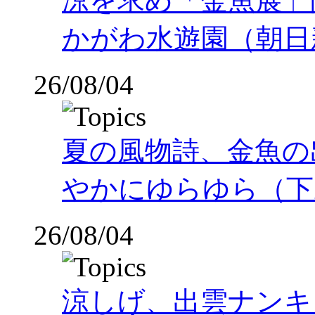
涼を求め「金魚展」
かがわ水遊園（朝日
26/08/04
夏の風物詩、金魚の
やかにゆらゆら（下
26/08/04
涼しげ、出雲ナンキ