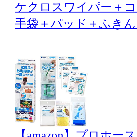
ケクロスワイパー＋コ
手袋＋パッド＋ふきん
【amazon】プロホー