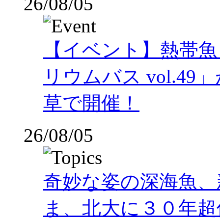
26/08/05
【イベント】熱帯魚
リウムバス vol.49」
草で開催！
26/08/05
奇妙な姿の深海魚、
ま、北大に３０年超