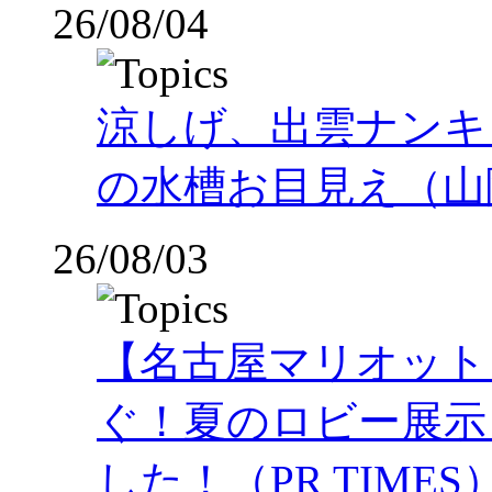
26/08/04
涼しげ、出雲ナンキ
の水槽お目見え（山
26/08/03
【名古屋マリオット
ぐ！夏のロビー展示
した！（PR TIMES