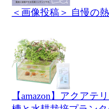
＜画像投稿＞ 自慢の
【amazon】アクアテ
槽と水耕栽培プランタ