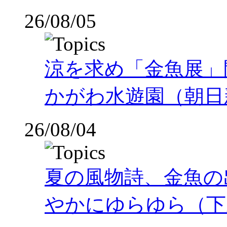
26/08/05
涼を求め「金魚展」
かがわ水遊園（朝日
26/08/04
夏の風物詩、金魚の
やかにゆらゆら（下