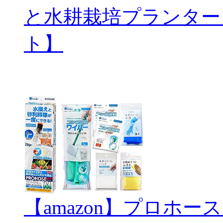
と水耕栽培プランター
ト】
【amazon】プロホ