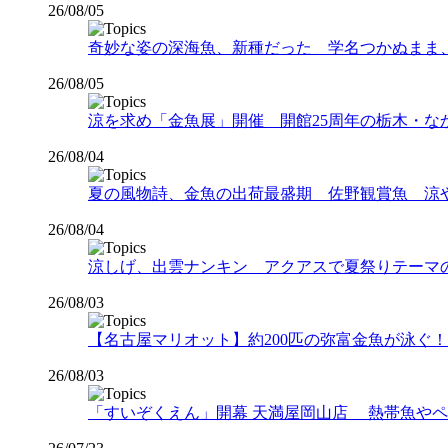
26/08/05
奇妙な姿の深海魚、新種だった 学名つかぬまま
26/08/05
涼を求め「金魚展」開催 開館25周年の栃木・な
26/08/04
夏の風物詩、金魚の出荷最盛期 佐野観賞魚 涼
26/08/04
涼しげ、出雲ナンキン アクアスで夏祭りテーマ
26/08/03
【名古屋マリオット】約200匹の弥富金魚が泳ぐ！夏
26/08/03
「すいぞくえん」開幕 天満屋岡山店 熱帯魚や