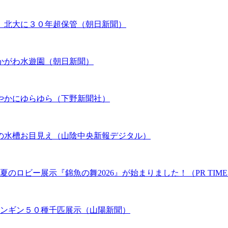
、北大に３０年超保管（朝日新聞）
かがわ水遊園（朝日新聞）
やかにゆらゆら（下野新聞社）
の水槽お目見え（山陰中央新報デジタル）
のロビー展示『錦魚の舞2026』が始まりました！（PR TIME
ペンギン５０種千匹展示（山陽新聞）