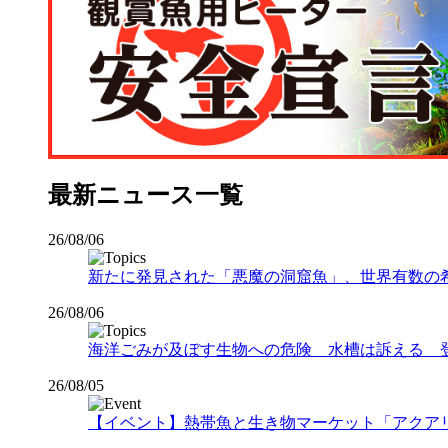
最新ニュース一覧
26/08/06
新たに発見された「悪魔の洞窟魚」、世界有数の希少な
26/08/06
海洋ごみが及ぼす生物への危険 水槽は訴える 
26/08/05
【イベント】熱帯魚と生き物マーケット「アクアリウムバス