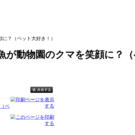
顔に？（ペット大好き！）
魚が動物園のクマを笑顔に？（
（ペ