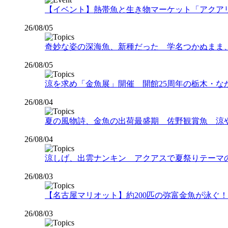
【イベント】熱帯魚と生き物マーケット「アクアリウムバス
26/08/05
奇妙な姿の深海魚、新種だった 学名つかぬまま
26/08/05
涼を求め「金魚展」開催 開館25周年の栃木・な
26/08/04
夏の風物詩、金魚の出荷最盛期 佐野観賞魚 涼
26/08/04
涼しげ、出雲ナンキン アクアスで夏祭りテーマ
26/08/03
【名古屋マリオット】約200匹の弥富金魚が泳ぐ！夏
26/08/03