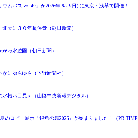
 vol.49」が2026年 8/23(日) に東京・浅草で開催！
、北大に３０年超保管（朝日新聞）
かがわ水遊園（朝日新聞）
やかにゆらゆら（下野新聞社）
の水槽お目見え（山陰中央新報デジタル）
のロビー展示『錦魚の舞2026』が始まりました！（PR TIME