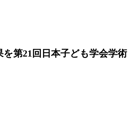
）
果を第21回日本子ども学会学術