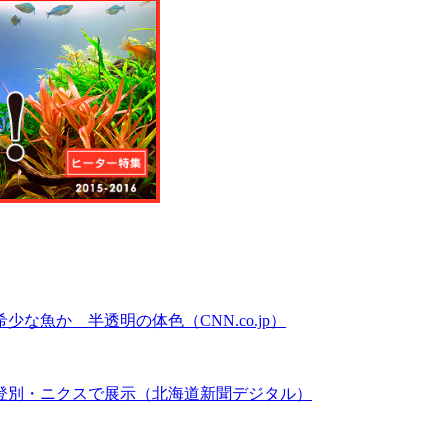
魚か 半透明の体色（CNN.co.jp）
登別・ニクスで展示（北海道新聞デジタル）