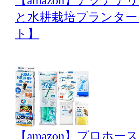
【amazon】アクアテリ
と水耕栽培プランター
ト】
【amazon】プロホ