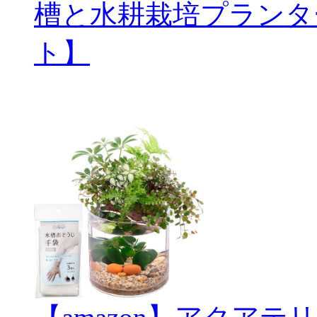
槽と水耕栽培プランタ
ト】