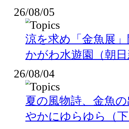
26/08/05
涼を求め「金魚展」
かがわ水遊園（朝日
26/08/04
夏の風物詩、金魚の
やかにゆらゆら（下