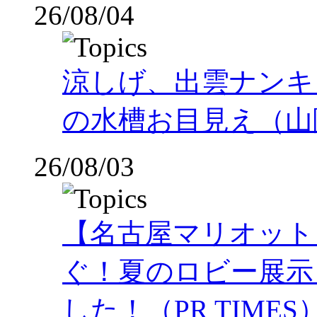
26/08/04
涼しげ、出雲ナンキ
の水槽お目見え（山
26/08/03
【名古屋マリオット
ぐ！夏のロビー展示
した！（PR TIMES