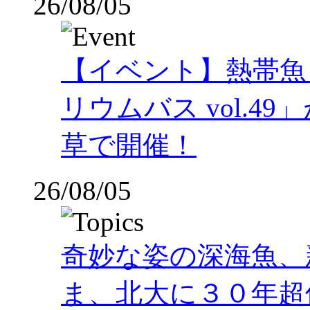
26/08/05
【イベント】熱帯魚
リウムバス vol.49」
草で開催！
26/08/05
奇妙な姿の深海魚、
ま、北大に３０年超