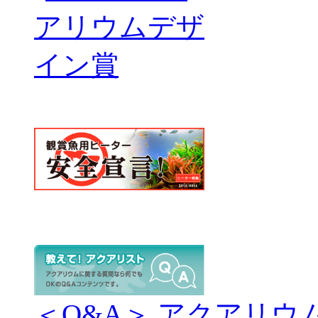
＜Q&A＞ アクアリウ