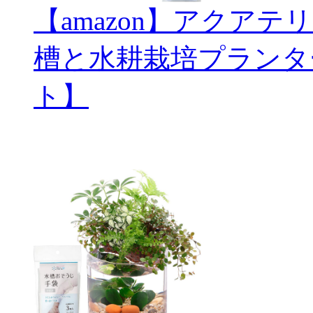
【amazon】アクアテ
槽と水耕栽培プランタ
ト】