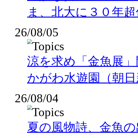
ま、北大に３０年超
26/08/05
涼を求め「金魚展」
かがわ水遊園（朝日
26/08/04
夏の風物詩、金魚の