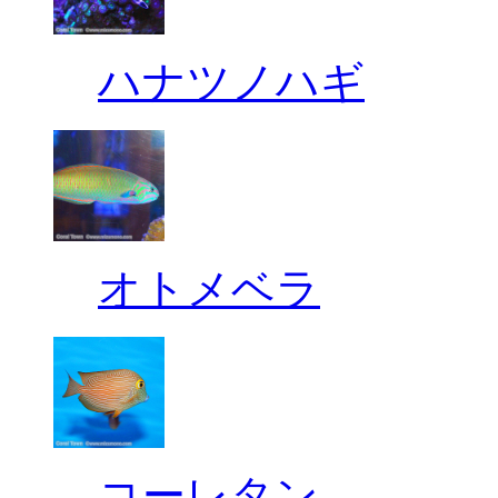
ハナツノハギ
オトメベラ
コーレタン