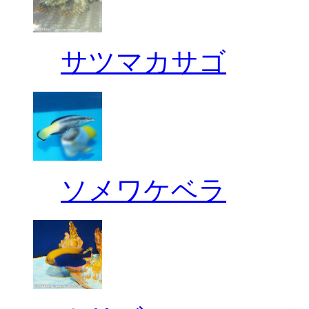
サツマカサゴ
ソメワケベラ