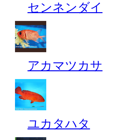
センネンダイ
アカマツカサ
ユカタハタ