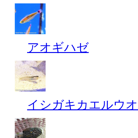
アオギハゼ
イシガキカエルウオ