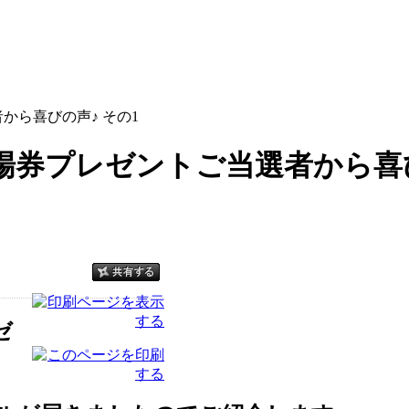
者から喜びの声♪ その1
2入場券プレゼントご当選者から喜
ゼ